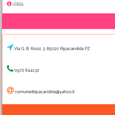
Utilità
Via G. B. Rossi, 3, 85020 Ripacandida PZ
0972 644132
comunediripacandida@yahoo.it