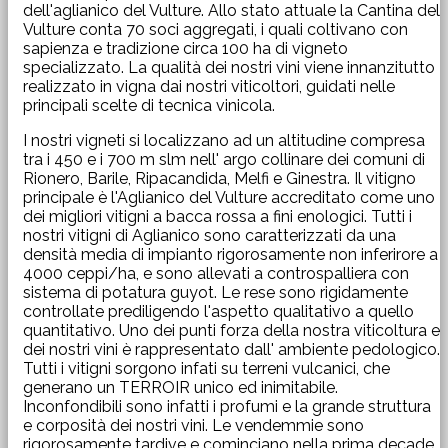
dell'aglianico del Vulture. Allo stato attuale la Cantina del
Vulture conta 70 soci aggregati, i quali coltivano con
sapienza e tradizione circa 100 ha di vigneto
specializzato. La qualità dei nostri vini viene innanzitutto
realizzato in vigna dai nostri viticoltori, guidati nelle
principali scelte di tecnica vinicola.
I nostri vigneti si localizzano ad un altitudine compresa
tra i 450 e i 700 m slm nell' argo collinare dei comuni di
Rionero, Barile, Ripacandida, Melfi e Ginestra. Il vitigno
principale è l'Aglianico del Vulture accreditato come uno
dei migliori vitigni a bacca rossa a fini enologici. Tutti i
nostri vitigni di Aglianico sono caratterizzati da una
densità media di impianto rigorosamente non inferirore a
4000 ceppi/ha, e sono allevati a controspalliera con
sistema di potatura guyot. Le rese sono rigidamente
controllate prediligendo l'aspetto qualitativo a quello
quantitativo. Uno dei punti forza della nostra viticoltura e
dei nostri vini è rappresentato dall' ambiente pedologico.
Tutti i vitigni sorgono infati su terreni vulcanici, che
generano un TERROIR unico ed inimitabile.
Inconfondibili sono infatti i profumi e la grande struttura
e corposità dei nostri vini. Le vendemmie sono
rigorosamente tardive e cominciano nella prima decade