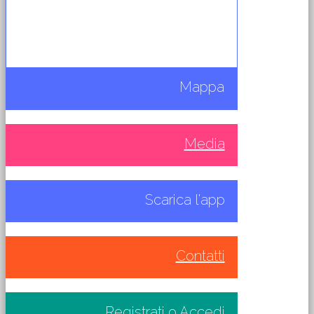
Mappa
Media
Scarica l'app
Contatti
Registrati
o
Accedi